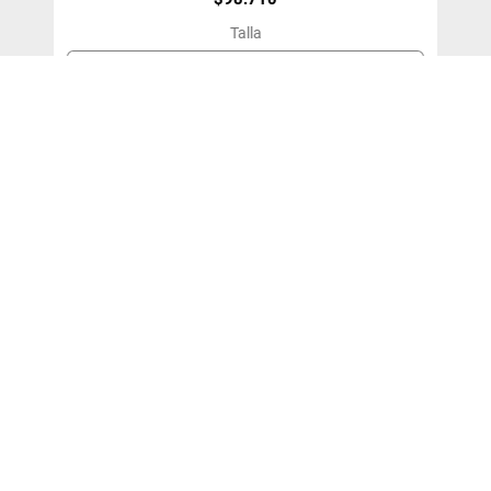
Talla
S
＋
－
Agregar Al Carro
¡SUSCRÍBETE!
y entérate de nuestras ofertas y novedades