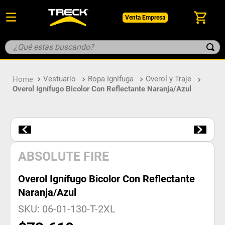
Venta Empresa
¿Qué estas buscando?
TÉRMINOS MÁS BUSCADOS
Vestuario
Ropa Ignífuga
Overol y Traje
1
.
botin
Overol Ignífugo Bicolor Con Reflectante Naranja/Azul
2
.
pantalon
3
.
guantes
4
.
geologo
5
.
casco
ABSOLUTE FIRE
Overol Ignífugo Bicolor Con Reflectante
Naranja/Azul
SKU
:
06-01-130-T-2XL