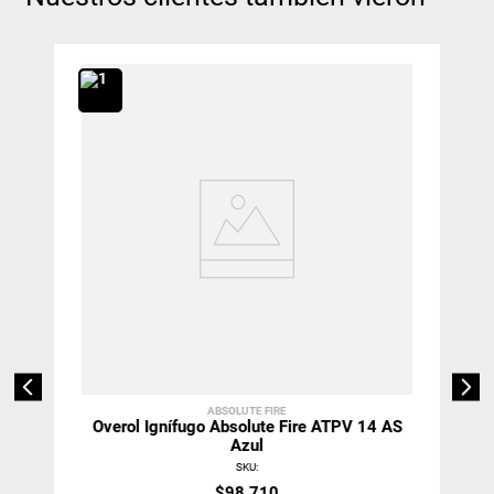
ABSOLUTE FIRE
Overol Ignífugo Absolute Fire ATPV 14 AS
Azul
SKU
:
$
98
.
710