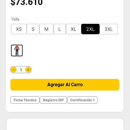
$
73
.
610
Talla
XS
S
M
L
XL
2XL
3XL
＋
－
Agregar Al Carro
Ficha Técnica
Registro ISP
Certificación 1