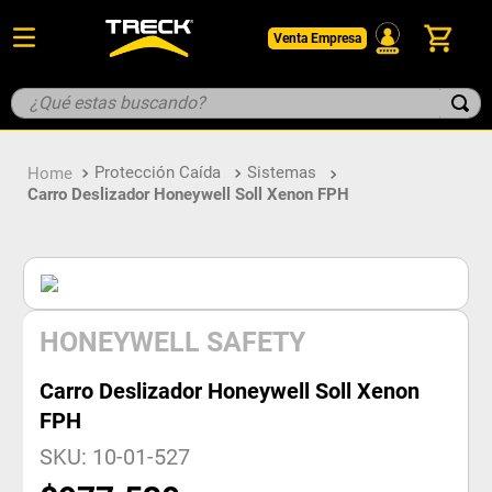
Venta Empresa
¿Qué estas buscando?
TÉRMINOS MÁS BUSCADOS
Protección Caída
Sistemas
1
.
botin
Carro Deslizador Honeywell Soll Xenon FPH
2
.
guantes
3
.
pantalon
4
.
geologo
5
.
casco
HONEYWELL SAFETY
Carro Deslizador Honeywell Soll Xenon
FPH
SKU
:
10-01-527