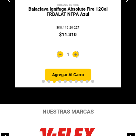
ABSOLUTE FIRE
Balaclava Ignífuga Absolute Fire 12Cal
FRBALAT NFPA Azul
SKU
:
116-20-227
$
11
.
310
＋
－
Agregar Al Carro
NUESTRAS MARCAS