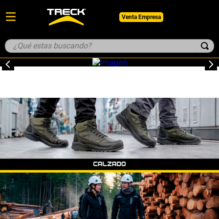
Venta Empresa
¿Qué estas buscando?
TÉRMINOS MÁS BUSCADOS
1
.
botin
2
.
pantalon
3
.
guantes
4
.
geologo
5
.
casco