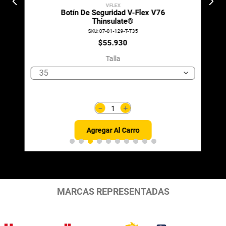
VFLEX
Botín De Seguridad V-Flex V76
Thinsulate®
SKU
:
07-01-129-T-T35
$
55
.
930
Talla
35
＋
－
Agregar Al Carro
MARCAS REPRESENTADAS