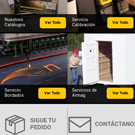
Nuestros
Servicio
Ver Todo
Ver Todo
Catálogos
Calibración
Servicio
Servicios de
Ver Todo
Ver Todo
Bordados
Armag
SIGUE TU
CONTÁCTANO
PEDIDO